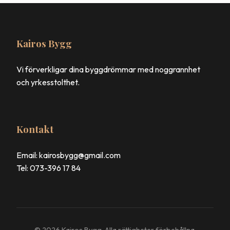
Kairos Bygg
Vi förverkligar dina byggdrömmar med noggrannhet
och yrkesstolthet.
Kontakt
Email: kairosbygg@gmail.com
Tel: 073-396 17 84