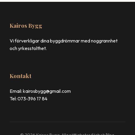
Kairos Bygg
Vi förverkligar dina byggdrömmar med noggrannhet
och yrkesstolthet.
Kontakt
Email: kairosbygg@gmail.com
Tel: 073-396 17 84