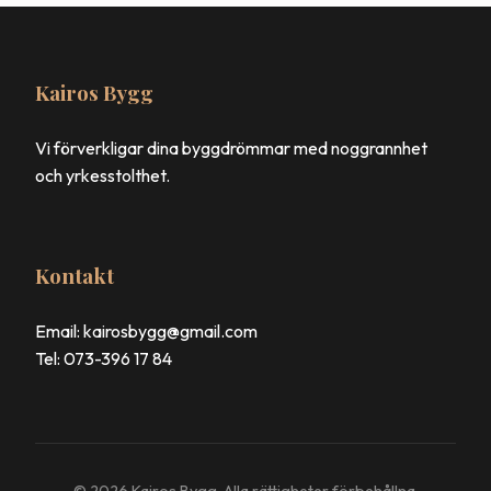
Kairos Bygg
Vi förverkligar dina byggdrömmar med noggrannhet
och yrkesstolthet.
Kontakt
Email: kairosbygg@gmail.com
Tel: 073-396 17 84