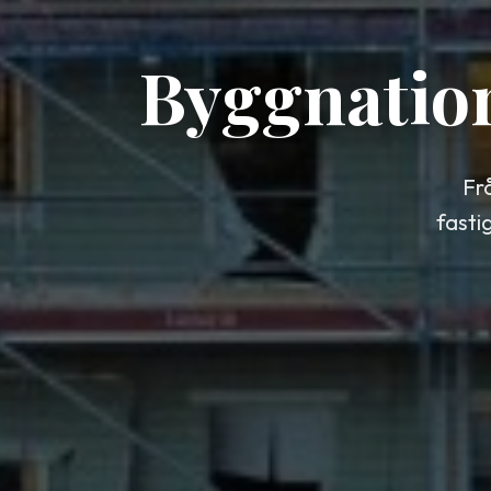
Byggnatio
Fr
fasti