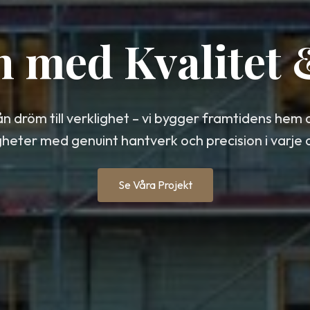
n med Kvalitet
ån dröm till verklighet – vi bygger framtidens hem 
gheter med genuint hantverk och precision i varje d
Se Våra Projekt