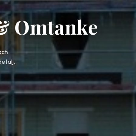
 & Omtanke
och
etalj.