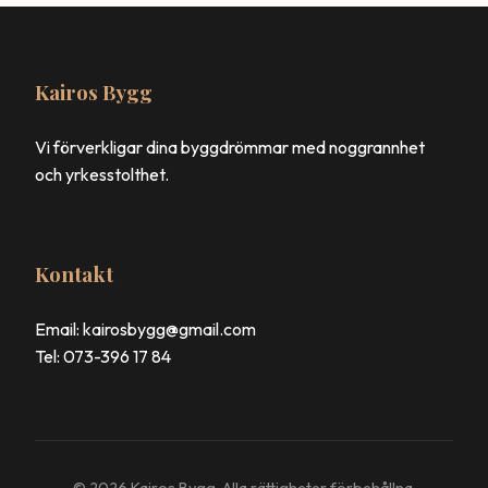
Kairos Bygg
Vi förverkligar dina byggdrömmar med noggrannhet
och yrkesstolthet.
Kontakt
Email: kairosbygg@gmail.com
Tel: 073-396 17 84