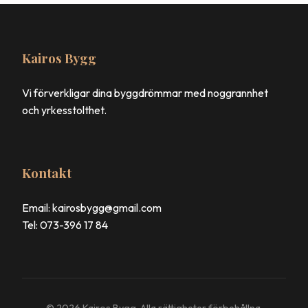
Kairos Bygg
Vi förverkligar dina byggdrömmar med noggrannhet
och yrkesstolthet.
Kontakt
Email: kairosbygg@gmail.com
Tel: 073-396 17 84