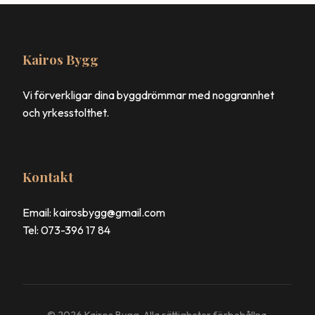
Kairos Bygg
Vi förverkligar dina byggdrömmar med noggrannhet
och yrkesstolthet.
Kontakt
Email: kairosbygg@gmail.com
Tel: 073-396 17 84