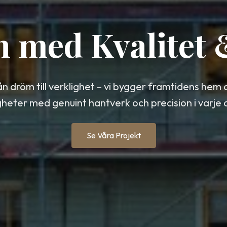
n med Kvalitet
ån dröm till verklighet – vi bygger framtidens hem 
gheter med genuint hantverk och precision i varje d
Se Våra Projekt