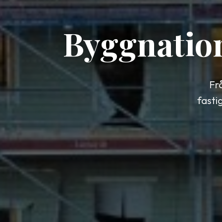
Byggnatio
Fr
fasti