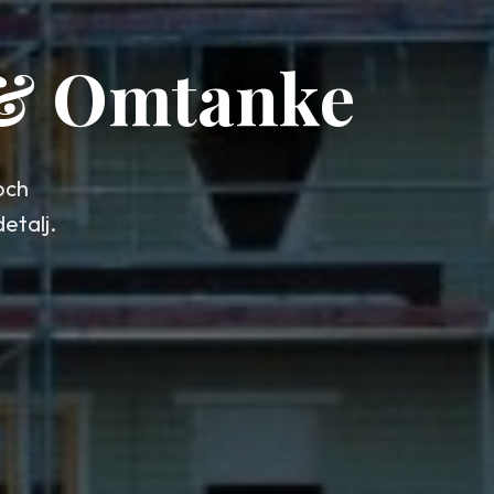
 & Omtanke
och
etalj.