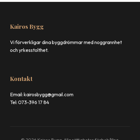
Kairos Bygg
Vi förverkligar dina byggdrömmar med noggrannhet
och yrkesstolthet.
Kontakt
Email: kairosbygg@gmail.com
Tel: 073-396 17 84