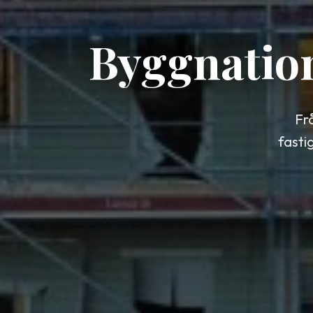
Byggnatio
Fr
fasti