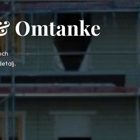
 & Omtanke
och
etalj.