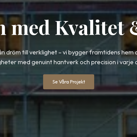
n med Kvalitet
ån dröm till verklighet – vi bygger framtidens hem 
gheter med genuint hantverk och precision i varje d
Se Våra Projekt