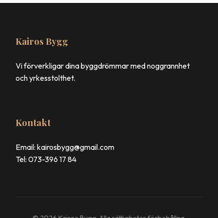
Kairos Bygg
Vi förverkligar dina byggdrömmar med noggrannhet
och yrkesstolthet.
Kontakt
Email: kairosbygg@gmail.com
Tel: 073-396 17 84