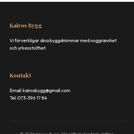
Kairos Bygg
Vi förverkligar dina byggdrömmar med noggrannhet
och yrkesstolthet.
Kontakt
Email: kairosbygg@gmail.com
Tel: 073-396 17 84