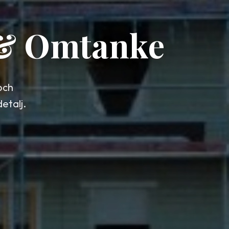
 & Omtanke
och
etalj.