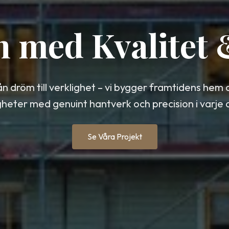
n med Kvalitet
ån dröm till verklighet – vi bygger framtidens hem 
gheter med genuint hantverk och precision i varje d
Se Våra Projekt