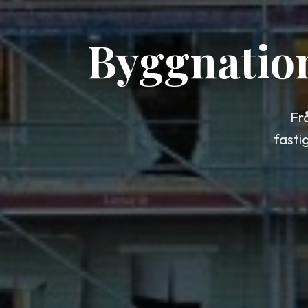
Byggnatio
Fr
fasti