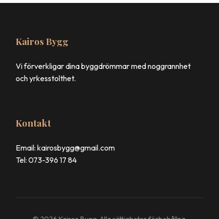
Kairos Bygg
Vi förverkligar dina byggdrömmar med noggrannhet
och yrkesstolthet.
Kontakt
Email: kairosbygg@gmail.com
Tel: 073-396 17 84