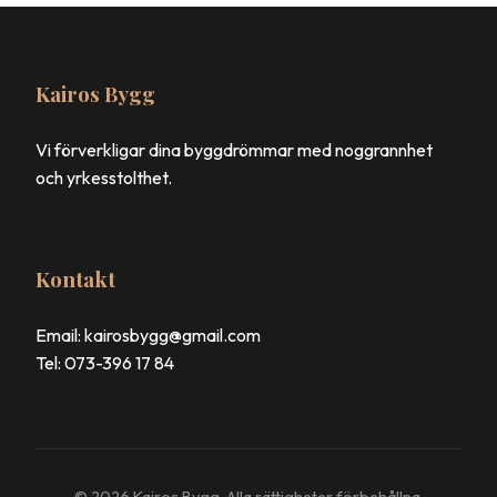
Kairos Bygg
Vi förverkligar dina byggdrömmar med noggrannhet
och yrkesstolthet.
Kontakt
Email: kairosbygg@gmail.com
Tel: 073-396 17 84